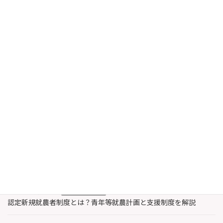
【お知らせ】7月29日週はご連絡が取りづらくなります｜Aya法務事務所
2024年7月29日
最近の投稿
2026年8月6日
農業・水産業支援
認定農業者と認定新規就農者の違いとは？特徴と支援内容を解説
2026年8月3日
著作権
レコード製作者とは誰？著作権法上のレコードと著作隣接権を解
説
2026年7月30日
農業・水産業支援
認定新規就農者制度とは？青年等就農計画と支援制度を解説