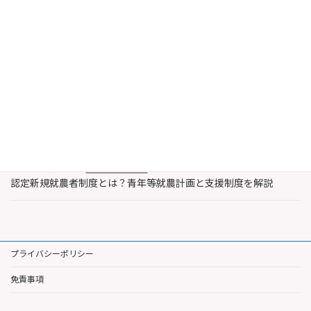
最近の投稿
2026年8月6日
農業・水産業支援
認定農業者と認定新規就農者の違いとは？特徴と支援内容を解説
2026年8月3日
著作権
レコード製作者とは誰？著作権法上のレコードと著作隣接権を解
説
2026年7月30日
農業・水産業支援
認定新規就農者制度とは？青年等就農計画と支援制度を解説
プライバシーポリシー
免責事項