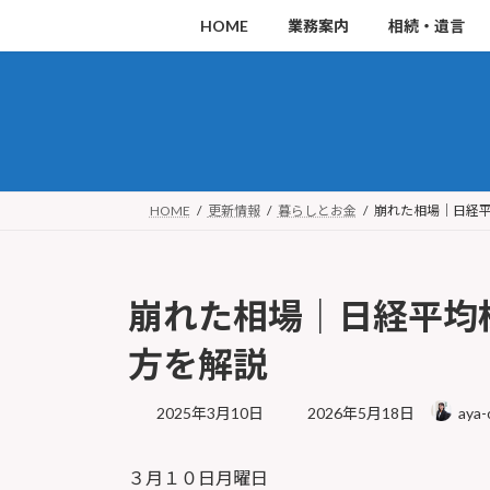
コ
ナ
HOME
業務案内
相続・遺言
ン
ビ
テ
ゲ
ン
ー
ツ
シ
へ
ョ
ス
ン
HOME
更新情報
暮らしとお金
崩れた相場｜日経
キ
に
ッ
移
崩れた相場｜日経平均
プ
動
方を解説
最
2025年3月10日
2026年5月18日
aya-
終
更
３月１０日月曜日