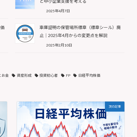
と中小企業支援を考える
2025年4月7日
株価
車庫証明の保管場所標章（標章シール）廃
止｜2025年4月からの変更点を解説
2025年2月10日
とお金
資産形成
投資初心者
FP
日経平均株価
次の記事