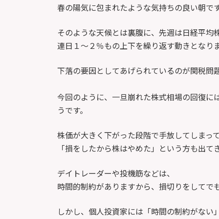
新
春の陽気に包まれたような気持ちの良い朝で
日
時
そのような天候とは裏腹に、先週は日経平均
:
連日１～２％もの上下を繰り返す動きとなり
下落の要因としてあげられているのが関税問
今回のように、一旦崩れた株式相場の回復に
うです。
株価が大きく下がった段階で手放してしまっ
「損をしたから株はやめた」という方も出て
デイトレーダーや投機筋などは、
時間的制約がありますから、損切りをしてで
しかし、個人投資家には「時間の制約がない