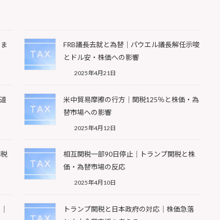
こま
FRB議長去就と為替｜パウエル議長解任示唆
とドル安・株価への影響
2025年4月21日
道
米中貿易摩擦の行方｜関税125％と株価・為
替市場への影響
2025年4月12日
関税
相互関税一部90日停止｜トランプ関税と株
価・為替市場の反応
2025年4月10日
て｜
トランプ関税と日本政府の対応｜株価急落