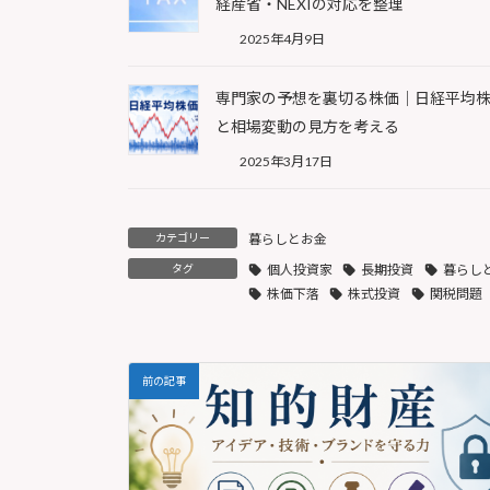
経産省・NEXIの対応を整理
2025年4月9日
専門家の予想を裏切る株価｜日経平均
と相場変動の見方を考える
2025年3月17日
カテゴリー
暮らしとお金
タグ
個人投資家
長期投資
暮らし
株価下落
株式投資
関税問題
前の記事