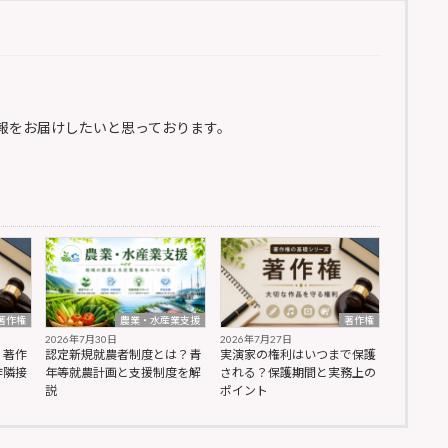
報をお届けしたいと思っております。
著作権
農業・水産業支援
著作権
2026年7月30日
2026年7月27日
？著作
認定新規就農者制度とは？青
実演家の権利はいつまで保護
作隣接
年等就農計画と支援制度を解
される？保護期間と実務上の
説
ポイント