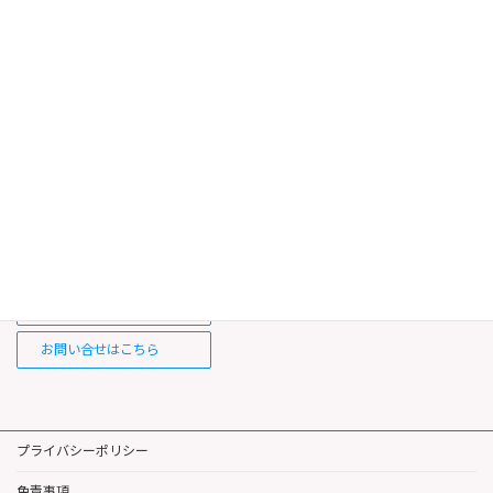
「自分が亡くなった後のことで周囲に負担をかけたくない」
「自分の希望をできるだけ実現してほしい」
「安心して将来に備えたい」
そのような場合は、お気軽にご相談ください。
お一人おひとりのご希望を丁寧にお伺いし、安心して将来を迎え
られるようサポートいたします。
報酬規定はこちら
お問い合せはこちら
プライバシーポリシー
免責事項