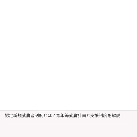
特許侵害はなぜ認められなかった？判決内容を分かりやすく整理
2024年8月26日
最近の投稿
2026年8月6日
農業・水産業支援
認定農業者と認定新規就農者の違いとは？特徴と支援内容を解説
2026年8月3日
著作権
レコード製作者とは誰？著作権法上のレコードと著作隣接権を解
説
2026年7月30日
農業・水産業支援
認定新規就農者制度とは？青年等就農計画と支援制度を解説