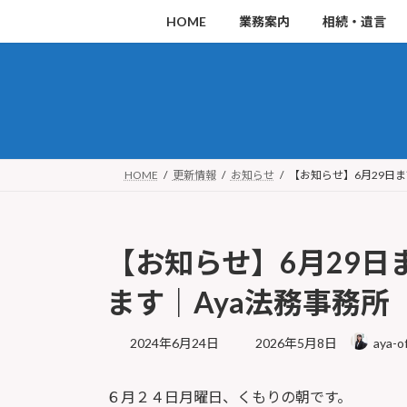
コ
ナ
HOME
業務案内
相続・遺言
ン
ビ
テ
ゲ
ン
ー
ツ
シ
へ
ョ
ス
ン
HOME
更新情報
お知らせ
【お知らせ】6月29日
キ
に
ッ
移
【お知らせ】6月29
プ
動
ます｜Aya法務事務所
最
2024年6月24日
2026年5月8日
aya-of
終
更
６月２４日月曜日、くもりの朝です。