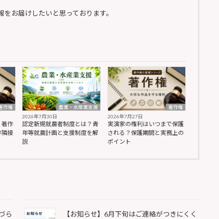
報をお届けしたいと思っております。
著作権
農業・水産業支援
著作権
2026年7月30日
2026年7月27日
？著作
認定新規就農者制度とは？青
実演家の権利はいつまで保護
作隣接
年等就農計画と支援制度を解
される？保護期間と実務上の
説
ポイント
づら
【お知らせ】6月下旬はご連絡がつきにくく