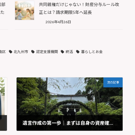
者部
共同親権だけじゃない！財産分与ルール改
した
正とは？請求期限5年へ延長
2026年4月26日
南区
北九州市
認定支援機関
終活
暮らしとお金
次の記事
遺言作成の第一歩｜まずは自身の資産確認から始めましょう