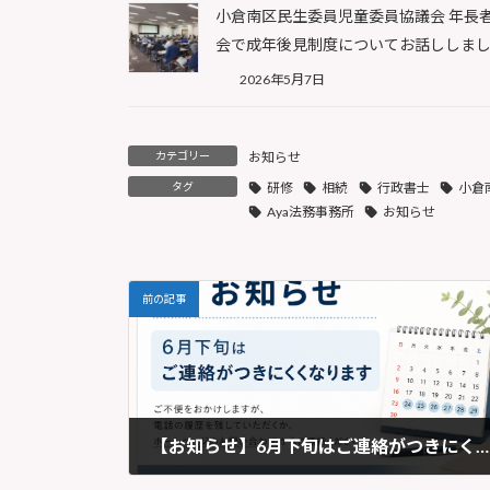
小倉南区民生委員児童委員協議会 年長
会で成年後見制度についてお話ししま
2026年5月7日
カテゴリー
お知らせ
タグ
研修
相続
行政書士
小倉
Aya法務事務所
お知らせ
前の記事
【お知らせ】6月下旬はご連絡がつきにくくなります｜Aya法務事務所