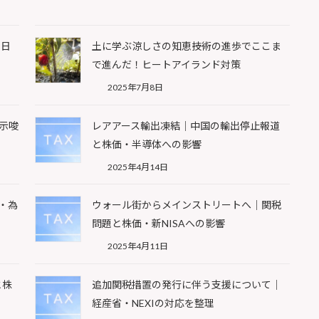
と日
土に学ぶ涼しさの知恵――技術の進歩でここま
で進んだ！ヒートアイランド対策
2025年7月8日
示唆
レアアース輸出凍結｜中国の輸出停止報道
と株価・半導体への影響
2025年4月14日
・為
ウォール街からメインストリートへ｜関税
問題と株価・新NISAへの影響
2025年4月11日
と株
追加関税措置の発行に伴う支援について｜
経産省・NEXIの対応を整理