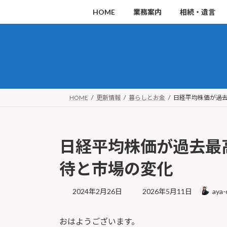
コ
ナ
HOME
業務案内
相続・遺言
ン
ビ
テ
ゲ
ン
ー
ツ
シ
へ
ョ
ス
ン
HOME
更新情報
暮らしとお金
日経平均株価が過
キ
に
ッ
移
日経平均株価が過去最
プ
動
待と市場の変化
最
2024年2月26日
2026年5月11日
aya-
終
更
おはようございます。