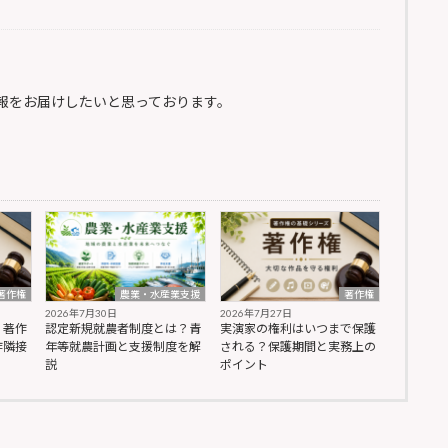
報をお届けしたいと思っております。
著作権
農業・水産業支援
著作権
2026年7月30日
2026年7月27日
？著作
認定新規就農者制度とは？青
実演家の権利はいつまで保護
作隣接
年等就農計画と支援制度を解
される？保護期間と実務上の
説
ポイント