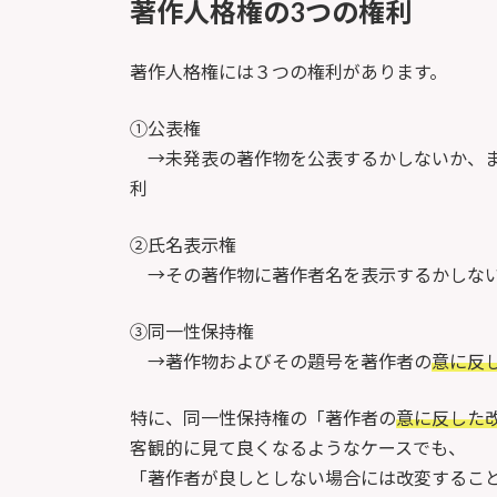
著作人格権の3つの権利
著作人格権には３つの権利があります。
①公表権
→未発表の著作物を公表するかしないか、ま
利
②氏名表示権
→その著作物に著作者名を表示するかしない
③同一性保持権
→著作物およびその題号を著作者の
意に反
特に、同一性保持権の「著作者の
意に反した
客観的に見て良くなるようなケースでも、
「著作者が良しとしない場合には改変するこ