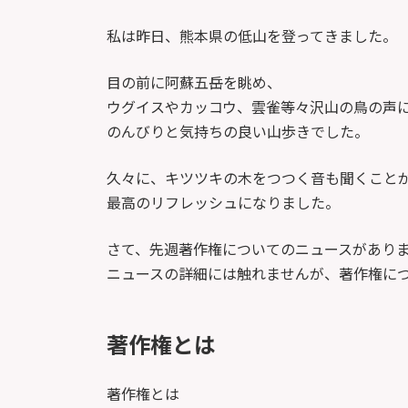
新
日
私は昨日、熊本県の低山を登ってきました。
時
:
目の前に阿蘇五岳を眺め、
ウグイスやカッコウ、雲雀等々沢山の鳥の声
のんびりと気持ちの良い山歩きでした。
久々に、キツツキの木をつつく音も聞くこと
最高のリフレッシュになりました。
さて、先週著作権についてのニュースがあり
ニュースの詳細には触れませんが、著作権に
著作権とは
著作権とは