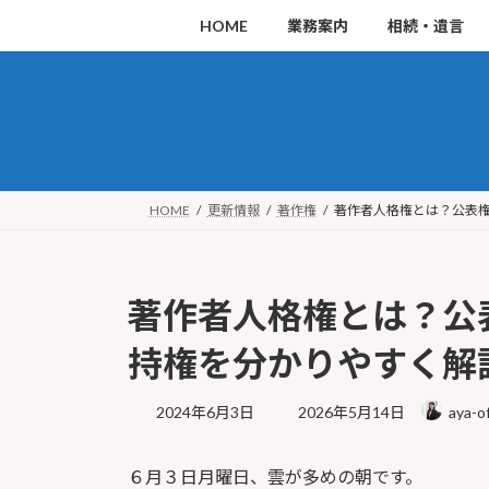
コ
ナ
HOME
業務案内
相続・遺言
ン
ビ
テ
ゲ
ン
ー
ツ
シ
へ
ョ
ス
ン
HOME
更新情報
著作権
著作者人格権とは？公表
キ
に
ッ
移
著作者人格権とは？公
プ
動
持権を分かりやすく解
最
2024年6月3日
2026年5月14日
aya-of
終
更
６月３日月曜日、雲が多めの朝です。