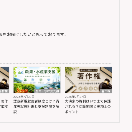
報をお届けしたいと思っております。
著作権
農業・水産業支援
著作権
2026年7月30日
2026年7月27日
？著作
認定新規就農者制度とは？青
実演家の権利はいつまで保護
作隣接
年等就農計画と支援制度を解
される？保護期間と実務上の
説
ポイント