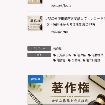
2026年6月22日
JRRC著作権講座を受講して｜レコード
奏・伝達権から考える制度の見方
2026年6月8日
カテゴリー
著作権
タグ
氏名表示権
著作権
著作権法
著作者
公表権
著作財産権
前の記事