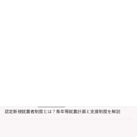
る同一性保持権 契約や記録が双方を守る AI・
SNS時代だからこそ注意したいこと ま […]
続きを読む
最近の投稿
2026年8月6日
農業・水産業支援
認定農業者と認定新規就農者の違いとは？特徴と支援内容を解説
2026年8月3日
著作権
レコード製作者とは誰？著作権法上のレコードと著作隣接権を解
説
2026年7月30日
農業・水産業支援
認定新規就農者制度とは？青年等就農計画と支援制度を解説