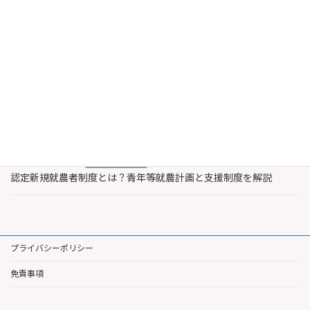
最近の投稿
2026年8月6日
農業・水産業支援
認定農業者と認定新規就農者の違いとは？特徴と支援内容を解説
2026年8月3日
著作権
レコード製作者とは誰？著作権法上のレコードと著作隣接権を解
説
2026年7月30日
農業・水産業支援
認定新規就農者制度とは？青年等就農計画と支援制度を解説
プライバシーポリシー
免責事項