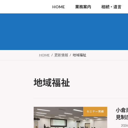
コ
ナ
HOME
業務案内
相続・遺言
ン
ビ
テ
ゲ
ン
ー
ツ
シ
へ
ョ
ス
ン
HOME
更新情報
地域福祉
キ
に
ッ
移
地域福祉
プ
動
小倉
セミナー実績
見制
202