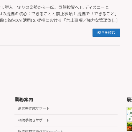
目次 I. 導入：守りの姿勢から一転、巨額投資へ II. ディズニーと
nAIの提携の核心：できることと禁止事項 1. 提携で「できること」
像 (攻めのAI活用) 2. 提携における「禁止事項／強力な管理体 […]
続きを読む
業務案内
最
遺言書作成サポート
相続手続きサポート
財産管理等委任契約サポート