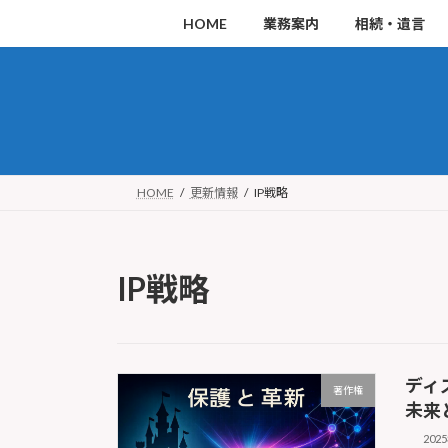
コ
ナ
HOME
業務案内
相続・遺言
ン
ビ
テ
ゲ
ン
ー
ツ
シ
へ
ョ
ス
ン
HOME
更新情報
IP戦略
キ
に
ッ
移
IP戦略
プ
動
ディ
著作権
未来
202