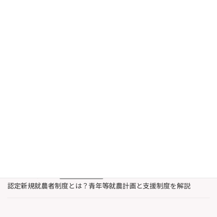
りました。 「うちの会社も対象になるの？」と
いう方、要チェックです。 目次 ものづくり補助
[…]
続きを読む
最近の投稿
2026年8月6日
農業・水産業支援
認定農業者と認定新規就農者の違いとは？特徴と支援内容を解説
2026年8月3日
著作権
レコード製作者とは誰？著作権法上のレコードと著作隣接権を解
説
2026年7月30日
農業・水産業支援
認定新規就農者制度とは？青年等就農計画と支援制度を解説