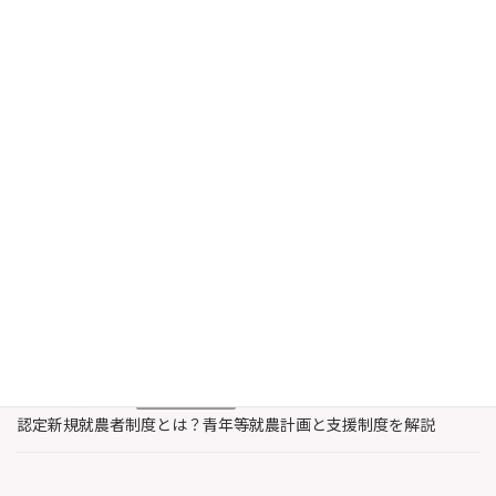
ろしくお願い申し上げます。
行政書士 Ａｙａ法務事
務所 […]
続きを読む
最近の投稿
2026年8月6日
農業・水産業支援
認定農業者と認定新規就農者の違いとは？特徴と支援内容を解説
2026年8月3日
著作権
レコード製作者とは誰？著作権法上のレコードと著作隣接権を解
説
2026年7月30日
農業・水産業支援
認定新規就農者制度とは？青年等就農計画と支援制度を解説