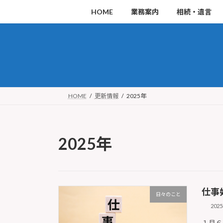
コ
ナ
HOME
業務案内
相続・遺言
ン
ビ
テ
ゲ
ン
ー
ツ
シ
へ
ョ
ス
ン
HOME
更新情報
2025年
キ
に
ッ
移
2025年
プ
動
仕事
日々のこと
202
１月６