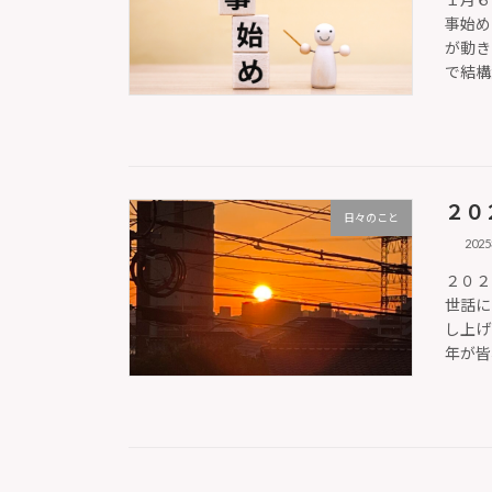
事始め
が動き
で結構
２０
日々のこと
202
２０２
世話に
し上げ
年が皆