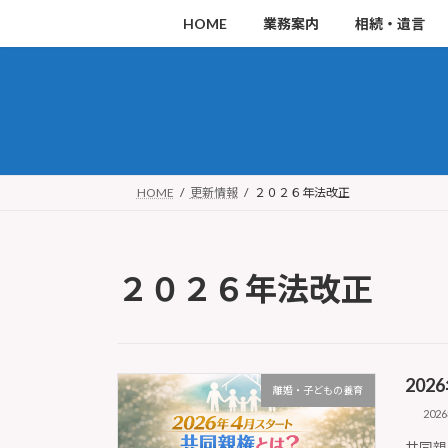
コ
ナ
HOME
業務案内
相続・遺言
ン
ビ
テ
ゲ
ン
ー
ツ
シ
へ
ョ
ス
ン
HOME
更新情報
２０２６年法改正
キ
に
ッ
移
２０２６年法改正
プ
動
20
離婚・子どもの養育
202
共同親