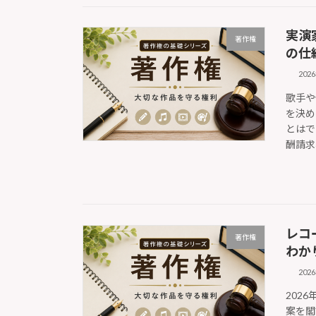
実演
著作権
の仕
202
歌手や
を決め
とはで
酬請求
レコ
著作権
わか
202
202
案を閣