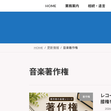
コ
ナ
HOME
業務案内
相続・遺言
ン
ビ
テ
ゲ
ン
ー
ツ
シ
へ
ョ
ス
ン
HOME
更新情報
音楽著作権
キ
に
ッ
移
音楽著作権
プ
動
レコ
著作権
接権
202