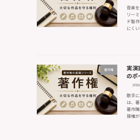
音楽を
リーミ
ド製作
にくい
実演
著作権
のポ
202
歌手に
は、著
著作隣
接権が