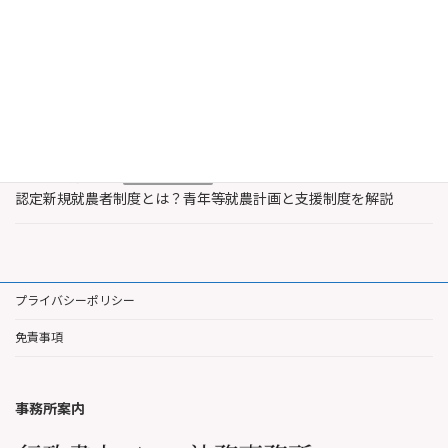
2026年8月6日
農業・水産業支援
認定農業者と認定新規就農者の違いとは？特徴と支援内容を解説
2026年8月3日
著作権
レコード製作者とは誰？著作権法上のレコードと著作隣接権を解
説
2026年7月30日
農業・水産業支援
認定新規就農者制度とは？青年等就農計画と支援制度を解説
プライバシーポリシー
免責事項
事務所案内