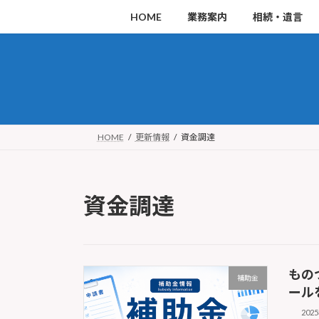
コ
ナ
HOME
業務案内
相続・遺言
ン
ビ
テ
ゲ
ン
ー
ツ
シ
へ
ョ
ス
ン
HOME
更新情報
資金調達
キ
に
ッ
移
資金調達
プ
動
もの
補助金
ール
202