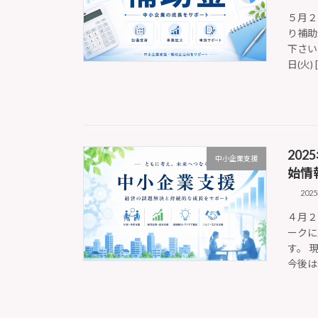
５月２
り補助
下さい
日(火) [
20
中小企業支援
始情
202
４月２
ークに
す。 
今後は