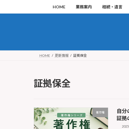
コ
ナ
HOME
業務案内
相続・遺言
ン
ビ
テ
ゲ
ン
ー
ツ
シ
へ
ョ
ス
ン
HOME
更新情報
証拠保全
キ
に
ッ
移
証拠保全
プ
動
自分
著作権
証拠
202