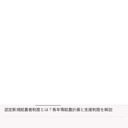
品など、影響は私たちの身近なところにまで及
び始めています。 ナフサはガソリンのような燃
料とは異 […]
続きを読む
最近の投稿
2026年8月6日
農業・水産業支援
認定農業者と認定新規就農者の違いとは？特徴と支援内容を解説
2026年8月3日
著作権
レコード製作者とは誰？著作権法上のレコードと著作隣接権を解
説
2026年7月30日
農業・水産業支援
認定新規就農者制度とは？青年等就農計画と支援制度を解説