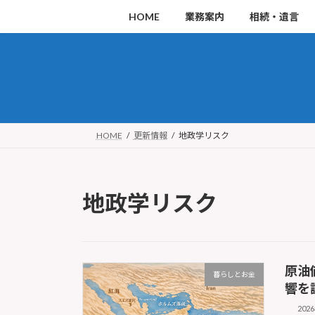
コ
ナ
HOME
業務案内
相続・遺言
ン
ビ
テ
ゲ
ン
ー
ツ
シ
へ
ョ
ス
ン
HOME
更新情報
地政学リスク
キ
に
ッ
移
地政学リスク
プ
動
原油
暮らしとお金
響を
202