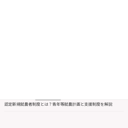
という巨額になったのか？ 今後の著作権侵害裁
判に与える影響 — AI時代の […]
続きを読む
最近の投稿
2026年8月6日
農業・水産業支援
認定農業者と認定新規就農者の違いとは？特徴と支援内容を解説
2026年8月3日
著作権
レコード製作者とは誰？著作権法上のレコードと著作隣接権を解
説
2026年7月30日
農業・水産業支援
認定新規就農者制度とは？青年等就農計画と支援制度を解説