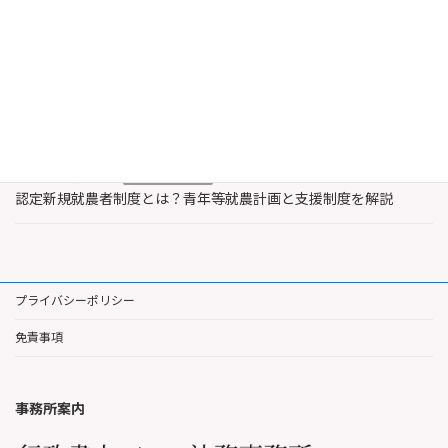
2026年8月6日
農業・水産業支援
認定農業者と認定新規就農者の違いとは？特徴と支援内容を解説
2026年8月3日
著作権
レコード製作者とは誰？著作権法上のレコードと著作隣接権を解
説
2026年7月30日
農業・水産業支援
認定新規就農者制度とは？青年等就農計画と支援制度を解説
プライバシーポリシー
免責事項
事務所案内