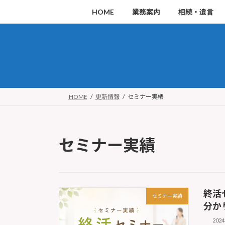
コ
ナ
HOME
業務案内
相続・遺言
ン
ビ
テ
ゲ
ン
ー
ツ
シ
へ
ョ
ス
ン
HOME
更新情報
セミナー実績
キ
に
ッ
移
セミナー実績
プ
動
終活
セミナー実績
分か
202