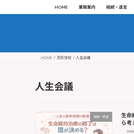
コ
ナ
HOME
業務案内
相続・遺言
ン
ビ
テ
ゲ
ン
ー
ツ
シ
へ
ョ
ス
ン
HOME
更新情報
人生会議
キ
に
ッ
移
人生会議
プ
動
生命
相続・終活
ら考
202